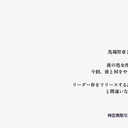
馬場智章と
彼の処女作
今回、彼と何をやる
リーダー作をリリースする武本
と間違い
特定商取引