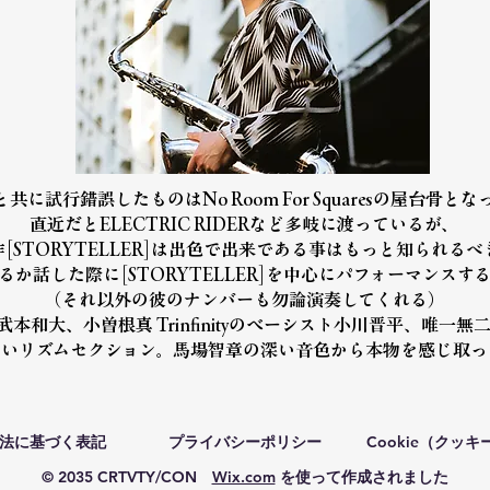
共に試行錯誤したものはNo Room For Squaresの屋台骨と
直近だとELECTRIC RIDERなど多岐に渡っているが、
[STORYTELLER]は出色で出来である事はもっと知られる
か話した際に[STORYTELLER]を中心にパフォーマンスす
（それ以外の彼のナンバーも勿論演奏してくれる）
和大、小曽根真 Trinfinityのベーシスト小川晋平、唯一無
ないリズムセクション。馬場智章の深い音色から本物を感じ取っ
法に基づく表記
プライバシーポリシー
Cookie（クッ
© 2035 CRTVTY/CON
Wix.com
を使って作成されました