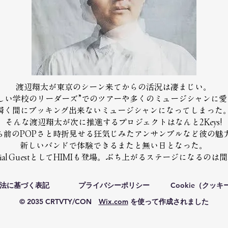
渡辺翔太が東京のシーン来てからの活況は凄まじい。
しい学校のリーダーズ”でのツアーや多くのミュージシャンに愛
瞬く間にブッキング出来ないミュージシャンになってしまった
そんな渡辺翔太が次に推進するプロジェクトはなんと2Keys!
ち前のPOPさと時折見せる狂気じみたアンサンブルなど彼の魅
新しいバンドで体験できるまたと無い日となった。
cial GuestとしてHIMIも登場。ぶち上がるステージになるの
法に基づく表記
プライバシーポリシー
Cookie（クッ
© 2035 CRTVTY/CON
Wix.com
を使って作成されました