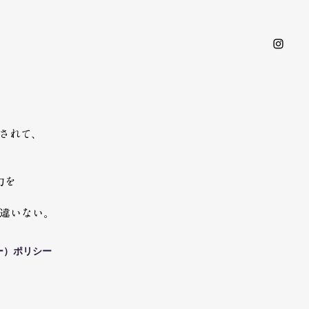
されて、
。
力を
は間違いない。
キー）ポリシー