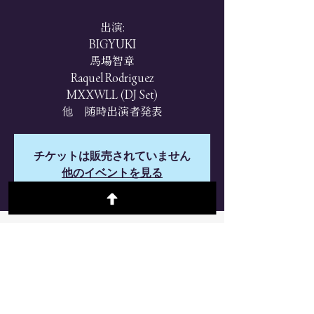
出演:
BIGYUKI
馬場智章
Raquel Rodriguez
MXXWLL (DJ Set)
他 随時出演者発表
チケットは販売されていません
他のイベントを見る
日時・場所
2025年9月22日 16:30 – 22:00
世田谷区, 日本、〒155-0031 東京都世
田谷区北沢３丁目９−２３